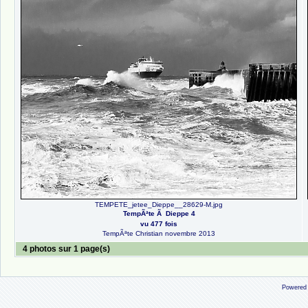
TEMPETE_jetee_Dieppe__28629-M.jpg
TempÃªte Ã Dieppe 4
vu 477 fois
TempÃªte Christian novembre 2013
4 photos sur 1 page(s)
Powered