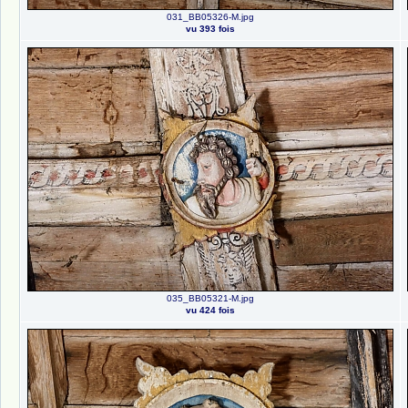
031_BB05326-M.jpg
vu 393 fois
035_BB05321-M.jpg
vu 424 fois