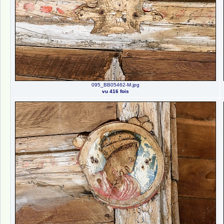
095_BB05462-M.jpg
vu 416 fois