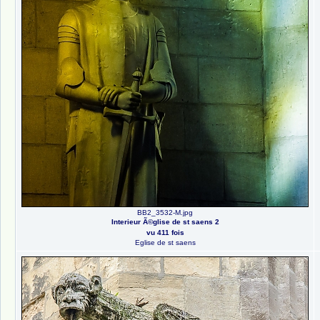
BB2_3532-M.jpg
Interieur Ã©glise de st saens 2
vu 411 fois
Eglise de st saens