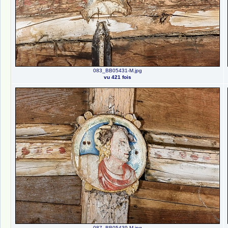
083_BB05431-M.jpg
vu 421 fois
087_BB05439-M.jpg