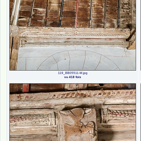
119_BB05511-M.jpg
vu 418 fois