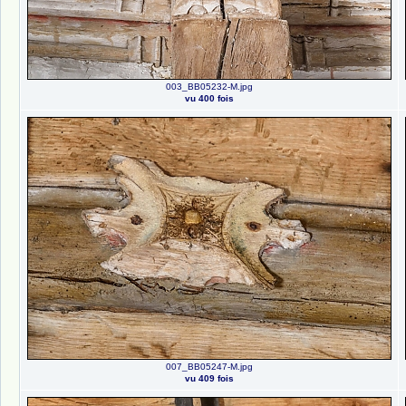
003_BB05232-M.jpg
vu 400 fois
007_BB05247-M.jpg
vu 409 fois