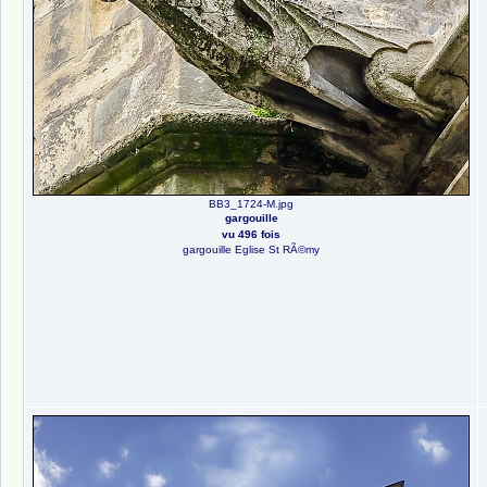
BB3_1724-M.jpg
gargouille
vu 496 fois
gargouille Eglise St RÃ©my