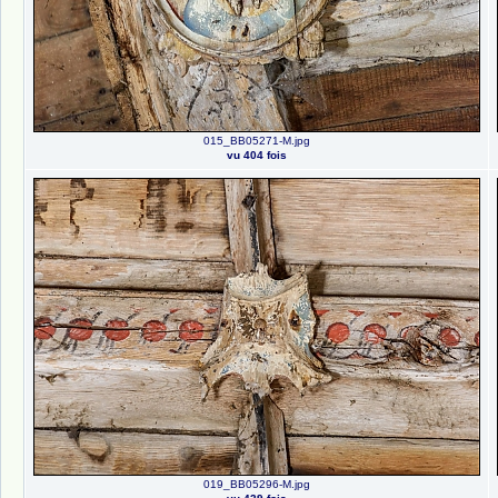
015_BB05271-M.jpg
vu 404 fois
019_BB05296-M.jpg