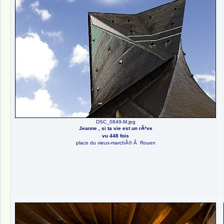
DSC_0849-M.jpg
Jeanne , si ta vie est un rÃªve
vu 448 fois
place du vieux-marchÃ© Ã Rouen