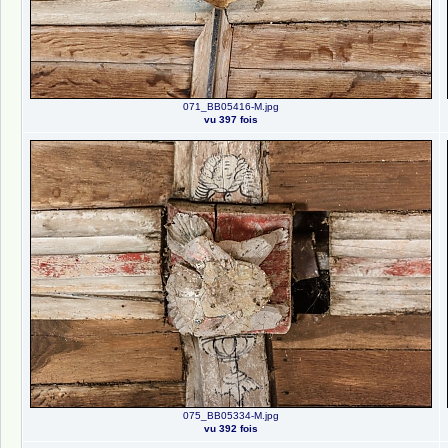
071_BB05416-M.jpg
vu 397 fois
075_BB05334-M.jpg
vu 392 fois