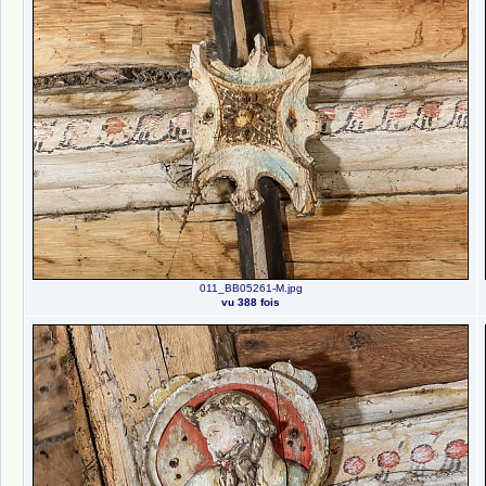
011_BB05261-M.jpg
vu 388 fois