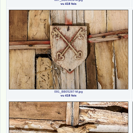
vu 418 fois
091_BB05287-M.jpg
vu 418 fois