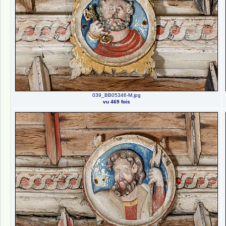
039_BB05346-M.jpg
vu 469 fois