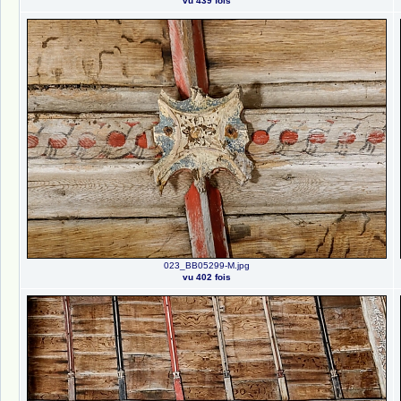
vu 439 fois
023_BB05299-M.jpg
vu 402 fois