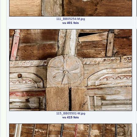
111_BB05254-M.jpg
vu 401 fois
115_BB05501-M.jpg
vu 415 fois