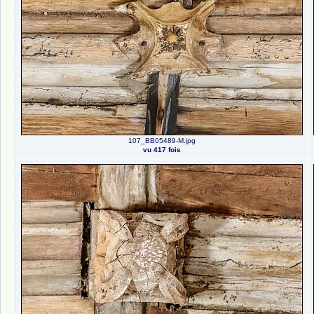
107_BB05489-M.jpg
vu 417 fois