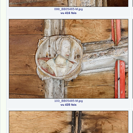
099_BB05465-M.jpg
vu 416 fois
103_BB05485-M.jpg
vu 435 fois