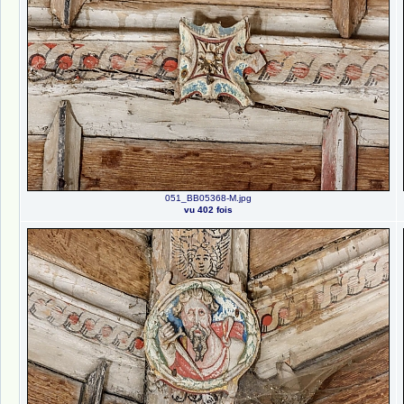
051_BB05368-M.jpg
vu 402 fois