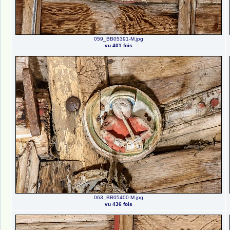
059_BB05391-M.jpg
vu 401 fois
063_BB05400-M.jpg
vu 436 fois