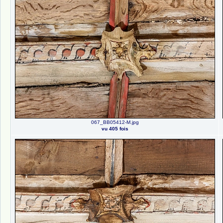
067_BB05412-M.jpg
vu 405 fois