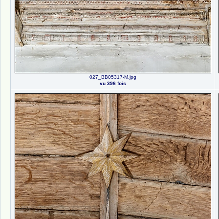
027_BB05317-M.jpg
vu 396 fois