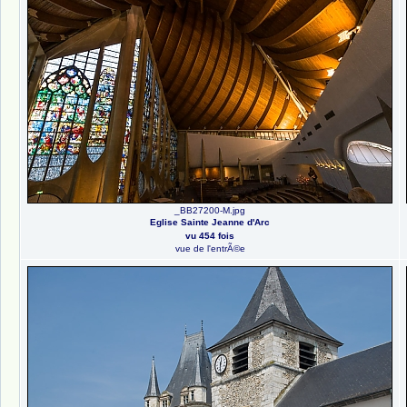
_BB27200-M.jpg
Eglise Sainte Jeanne d'Arc
vu 454 fois
vue de l'entrÃ©e