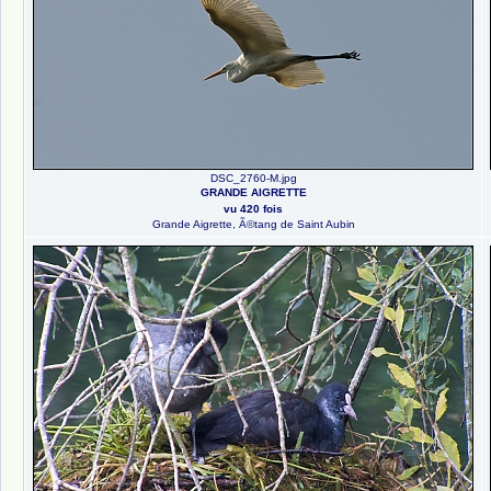
DSC_2760-M.jpg
GRANDE AIGRETTE
vu 420 fois
Grande Aigrette, Ã©tang de Saint Aubin