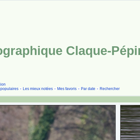
tographique Claque-Pépi
ion
 populaires
Les mieux notées
Mes favoris
Par date
Rechercher