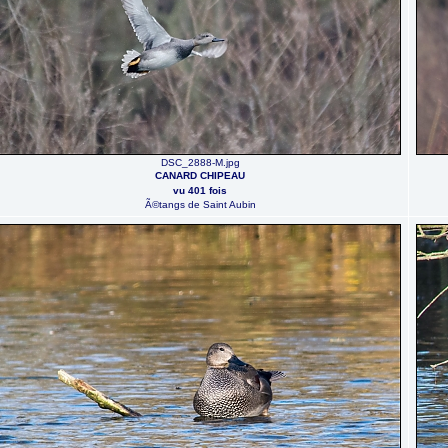
DSC_2888-M.jpg
CANARD CHIPEAU
vu 401 fois
Ã©tangs de Saint Aubin