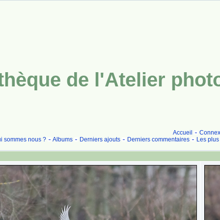
thèque de l'Atelier pho
Accueil
Connex
i sommes nous ?
Albums
Derniers ajouts
Derniers commentaires
Les plus