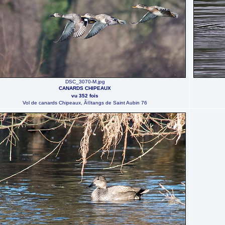
DSC_3070-M.jpg
CANARDS CHIPEAUX
vu 352 fois
Vol de canards Chipeaux, Ã©tangs de Saint Aubin 76