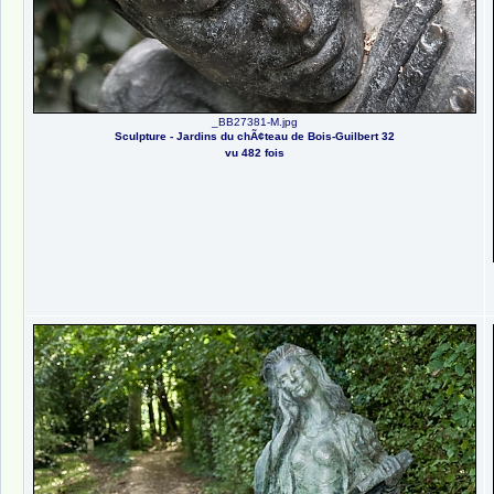
_BB27381-M.jpg
Sculpture - Jardins du chÃ¢teau de Bois-Guilbert 32
vu 482 fois