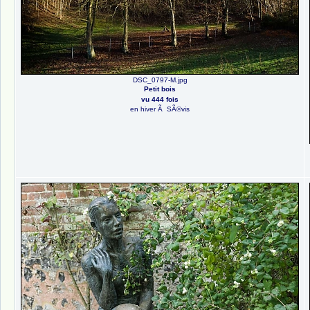
DSC_0797-M.jpg
Petit bois
vu 444 fois
en hiver Ã SÃ©vis