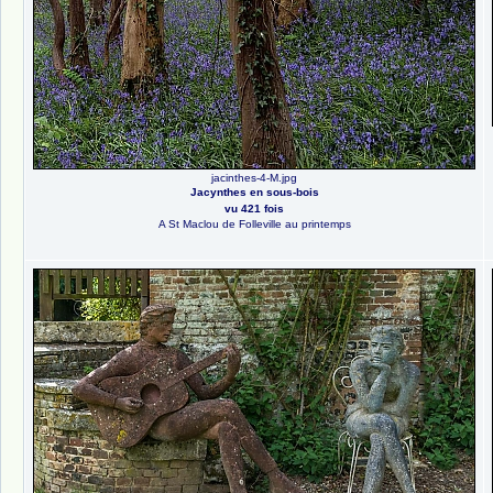
jacinthes-4-M.jpg
Jacynthes en sous-bois
vu 421 fois
A St Maclou de Folleville au printemps