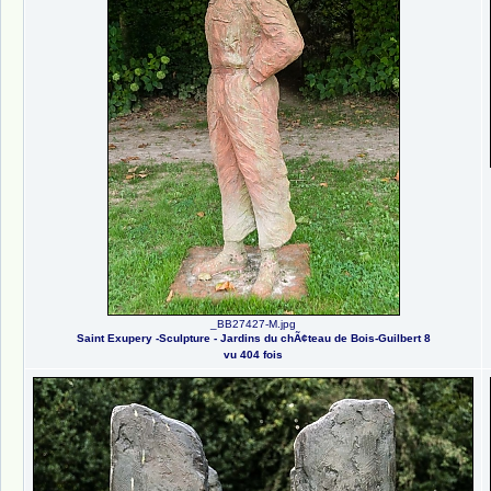
_BB27427-M.jpg
Saint Exupery -Sculpture - Jardins du chÃ¢teau de Bois-Guilbert 8
vu 404 fois