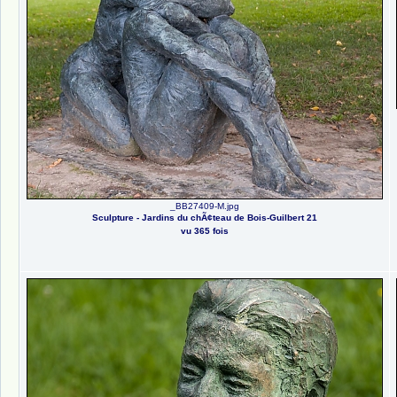
_BB27409-M.jpg
Sculpture - Jardins du chÃ¢teau de Bois-Guilbert 21
vu 365 fois