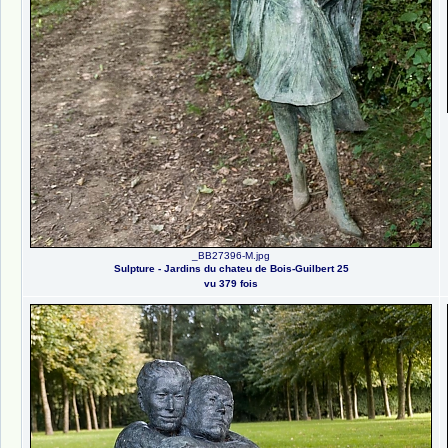
_BB27396-M.jpg
Sulpture - Jardins du chateu de Bois-Guilbert 25
vu 379 fois