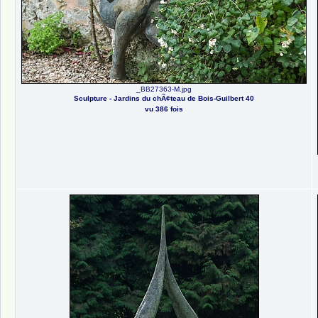
_BB27363-M.jpg
Sculpture - Jardins du chÃ¢teau de Bois-Guilbert 40
vu 386 fois