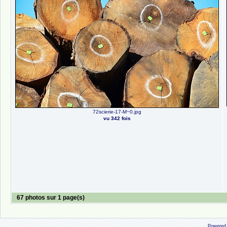
72scierie-17-M~0.jpg
vu 342 fois
67 photos sur 1 page(s)
Powered