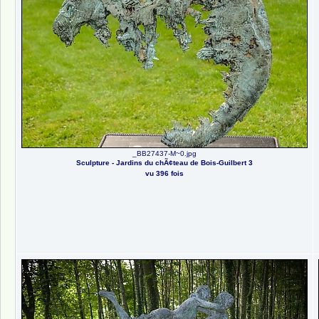
_BB27437-M~0.jpg
Sculpture - Jardins du chÃ¢teau de Bois-Guilbert 3
vu 396 fois