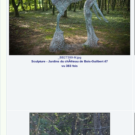
_BB27399-M.jpg
Sculpture - Jardins du chÃ¢teau de Bois-Guilbert 47
vu 383 fois