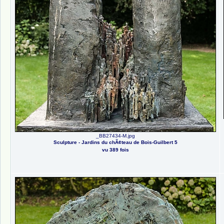
_BB27434-M.jpg
Sculpture - Jardins du chÃ¢teau de Bois-Guilbert 5
vu 389 fois