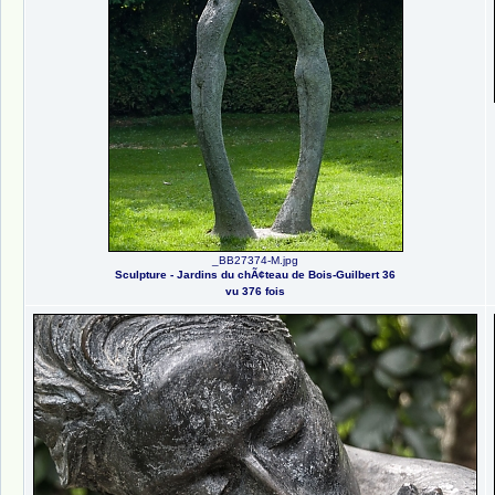
_BB27374-M.jpg
Sculpture - Jardins du chÃ¢teau de Bois-Guilbert 36
vu 376 fois