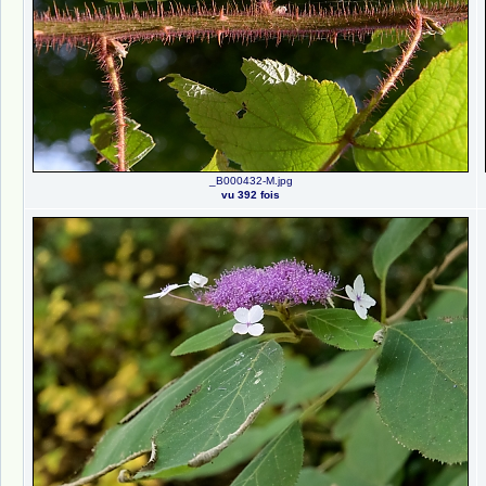
_B000432-M.jpg
vu 392 fois