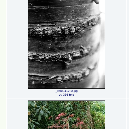
_B000412-M.jpg
vu 356 fois