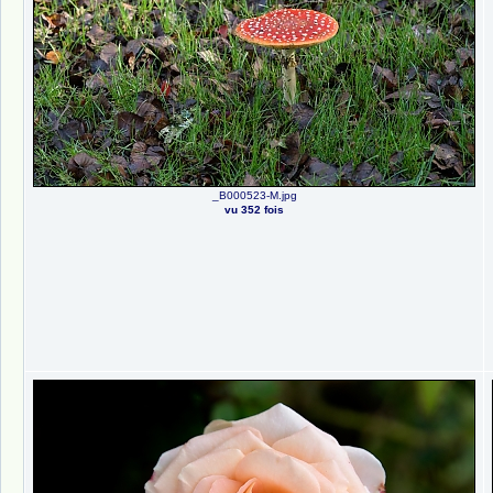
_B000523-M.jpg
vu 352 fois