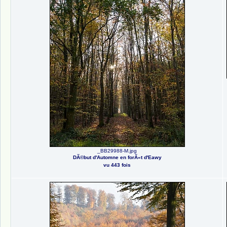
_BB29988-M.jpg
DÃ©but d'Automne en forÃ«t d'Eawy
vu 443 fois