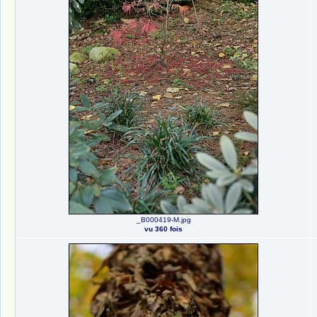
_B000419-M.jpg
vu 360 fois