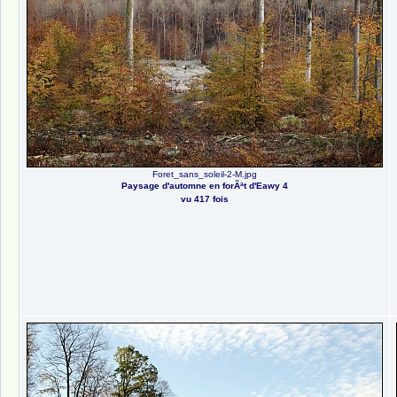
Foret_sans_soleil-2-M.jpg
Paysage d'automne en forÃªt d'Eawy 4
vu 417 fois