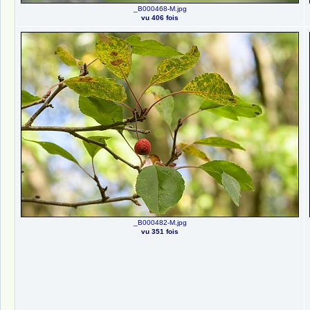
_B000468-M.jpg
vu 406 fois
_B000482-M.jpg
vu 351 fois