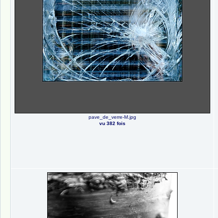
pave_de_verre-M.jpg
vu 382 fois