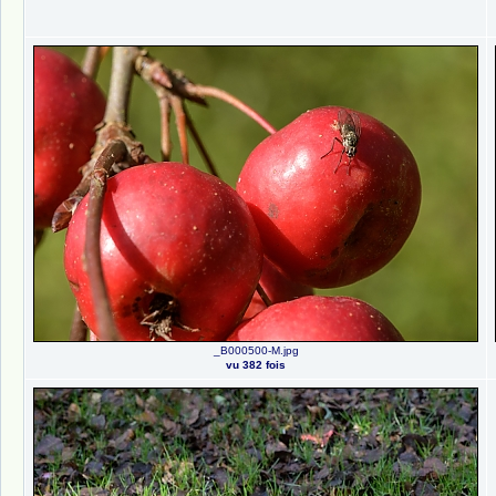
_B000500-M.jpg
vu 382 fois