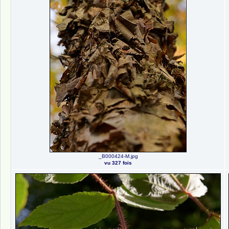
_B000424-M.jpg
vu 327 fois