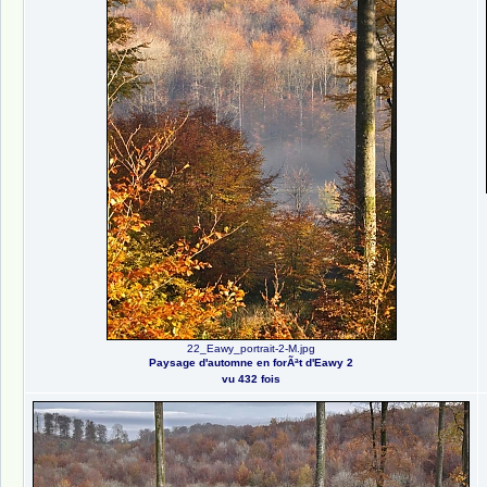
22_Eawy_portrait-2-M.jpg
Paysage d'automne en forÃªt d'Eawy 2
vu 432 fois