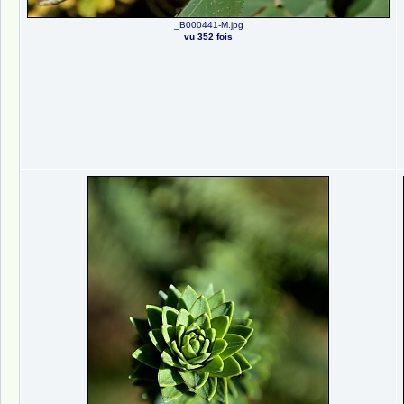
_B000441-M.jpg
vu 352 fois