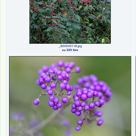
_B000457-M.jpg
vu 325 fois