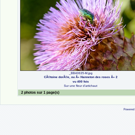
_BB40635-M.jpg
CÃ©toine dorÃ©e, ou Â« Hanneton des roses Â» 2
vu 400 fois
Sur une fleur d'artichaut
2 photos sur 1 page(s)
Powered