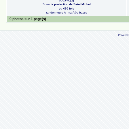
0065-M.jpg
Sous la protection de Saint Michel
vu 470 fois
randonneurs Ã marÃ©e basse
9 photos sur 1 page(s)
Powered