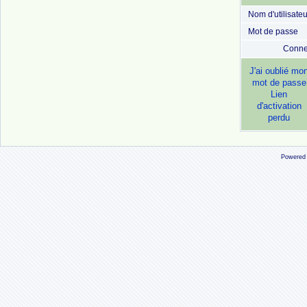
Nom d'utilisateu
Mot de passe
Conne
J'ai oublié mo
mot de passe
Lien
d'activation
perdu
Powered