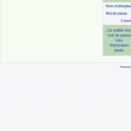
Nom d'utilisateu
Mot de passe
Conne
J'ai oublié mo
mot de passe
Lien
d'activation
perdu
Powered