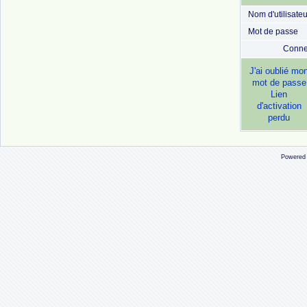
Nom d'utilisateu
Mot de passe
Conne
J'ai oublié mo
mot de passe
Lien
d'activation
perdu
Powered