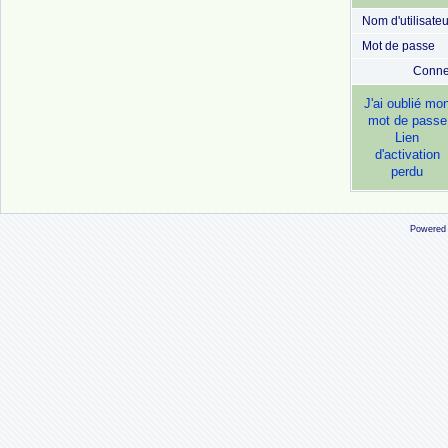
Nom d'utilisateu
Mot de passe
Conne
J'ai oublié mo
mot de passe
Lien
d'activation
perdu
Powered