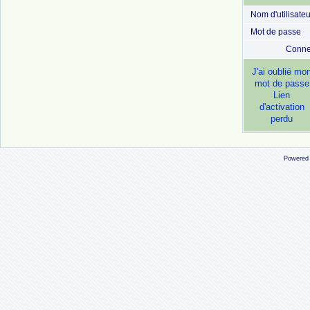
Nom d'utilisateu
Mot de passe
Conne
J'ai oublié mo
mot de passe
Lien
d'activation
perdu
Powered