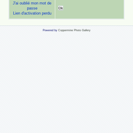
J'ai oublié mon mot de
passe
Ok
Lien d'activation perdu
Powered by
Coppermine Photo Gallery