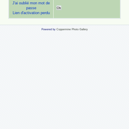
J'ai oublié mon mot de
passe
Ok
Lien d'activation perdu
Powered by
Coppermine Photo Gallery