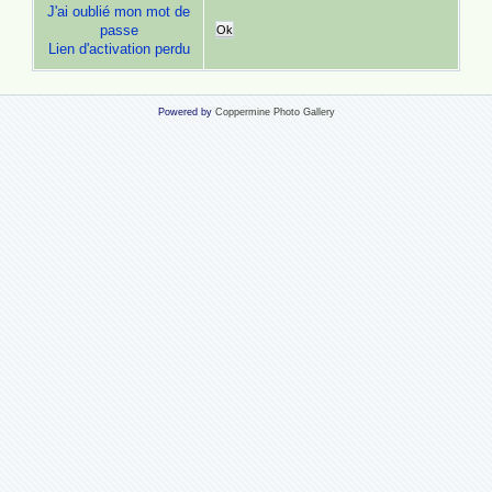
J'ai oublié mon mot de
passe
Ok
Lien d'activation perdu
Powered by
Coppermine Photo Gallery