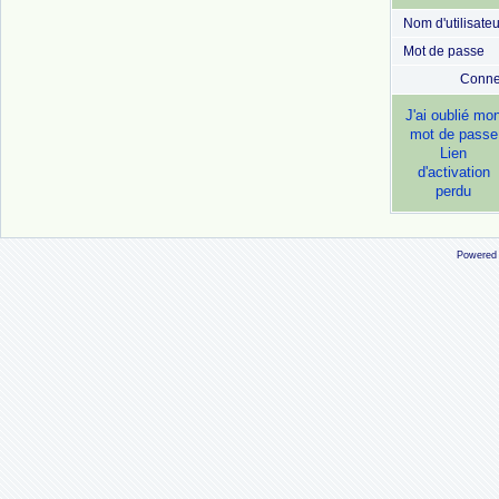
Nom d'utilisateu
Mot de passe
Conne
J'ai oublié mo
mot de passe
Lien
d'activation
perdu
Powered