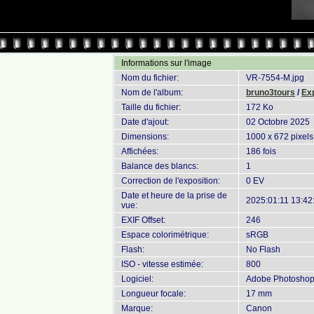
Informations sur l'image
Nom du fichier:
VR-7554-M.jpg
Nom de l'album:
bruno3tours
/
Exp
Taille du fichier:
172 Ko
Date d'ajout:
02 Octobre 2025
Dimensions:
1000 x 672 pixels
Affichées:
186 fois
Balance des blancs:
1
Correction de l'exposition:
0 EV
Date et heure de la prise de
2025:01:11 13:42
vue:
EXIF Offset:
246
Espace colorimétrique:
sRGB
Flash:
No Flash
ISO - vitesse estimée:
800
Logiciel:
Adobe Photoshop 
Longueur focale:
17 mm
Marque:
Canon