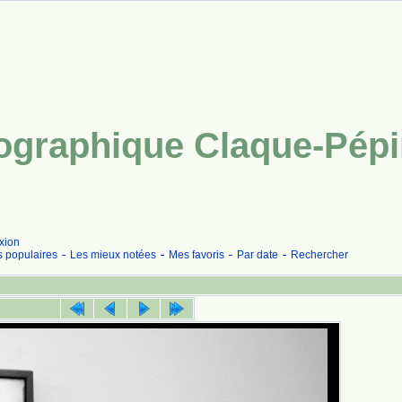
tographique Claque-Pép
xion
s populaires
Les mieux notées
Mes favoris
Par date
Rechercher