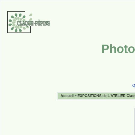
Photo
Q
Accueil
>
EXPOSITIONS de L'ATELIER Claq