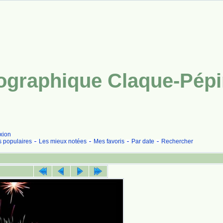
tographique Claque-Pép
xion
s populaires
Les mieux notées
Mes favoris
Par date
Rechercher