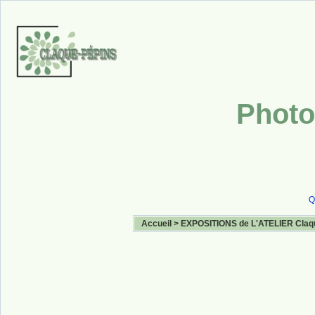
Photo
Q
Accueil
>
EXPOSITIONS de L'ATELIER Claq