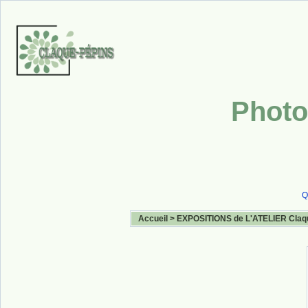
Photo
Q
Accueil
>
EXPOSITIONS de L'ATELIER Claq