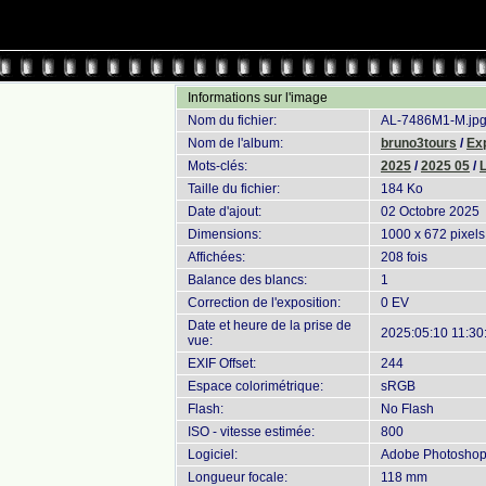
Informations sur l'image
Nom du fichier:
AL-7486M1-M.jp
Nom de l'album:
bruno3tours
/
Exp
Mots-clés:
2025
/
2025 05
/
Taille du fichier:
184 Ko
Date d'ajout:
02 Octobre 2025
Dimensions:
1000 x 672 pixels
Affichées:
208 fois
Balance des blancs:
1
Correction de l'exposition:
0 EV
Date et heure de la prise de
2025:05:10 11:30
vue:
EXIF Offset:
244
Espace colorimétrique:
sRGB
Flash:
No Flash
ISO - vitesse estimée:
800
Logiciel:
Adobe Photoshop 
Longueur focale:
118 mm