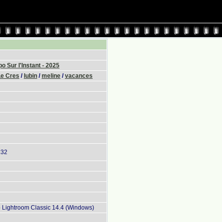
g
o Sur l'Instant - 2025
Le Cres
/
lubin
/
meline
/
vacances
:32
Lightroom Classic 14.4 (Windows)