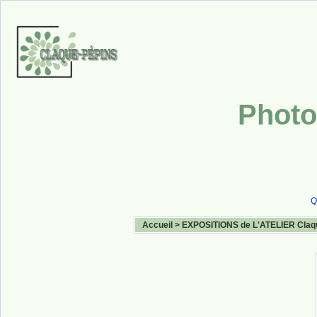
Photo
Q
Accueil
>
EXPOSITIONS de L'ATELIER Claq