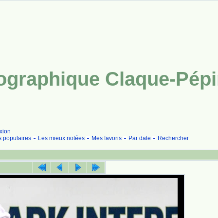
tographique Claque-Pép
xion
s populaires
Les mieux notées
Mes favoris
Par date
Rechercher