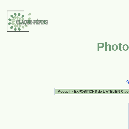
Photo
Q
Accueil
>
EXPOSITIONS de L'ATELIER Claq