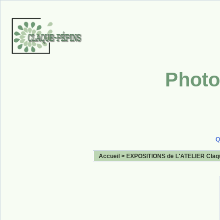
Photo
Q
Accueil
>
EXPOSITIONS de L'ATELIER Claq