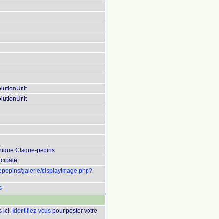
lutionUnit
lutionUnit
phique Claque-pepins
cipale
uepepins/galerie/displayimage.php?
s
 ici.
Identifiez-vous
pour poster votre