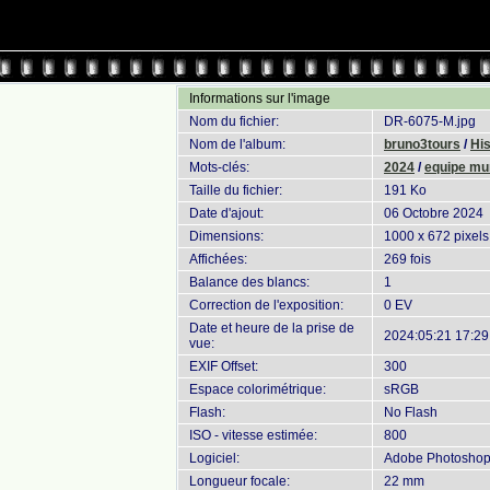
Informations sur l'image
Nom du fichier:
DR-6075-M.jpg
Nom de l'album:
bruno3tours
/
Hi
Mots-clés:
2024
/
equipe mu
Taille du fichier:
191 Ko
Date d'ajout:
06 Octobre 2024
Dimensions:
1000 x 672 pixels
Affichées:
269 fois
Balance des blancs:
1
Correction de l'exposition:
0 EV
Date et heure de la prise de
2024:05:21 17:29
vue:
EXIF Offset:
300
Espace colorimétrique:
sRGB
Flash:
No Flash
ISO - vitesse estimée:
800
Logiciel:
Adobe Photoshop 
Longueur focale:
22 mm