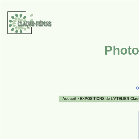
Photo
Q
Accueil
>
EXPOSITIONS de L'ATELIER Claq