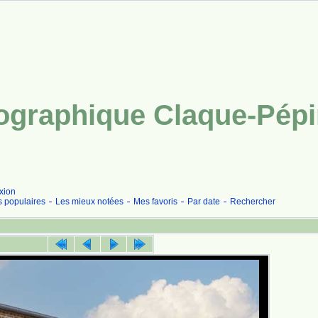
tographique Claque-Pép
xion
s populaires
Les mieux notées
Mes favoris
Par date
Rechercher