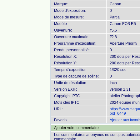
Marque:
Canon
Mode d'exposition:
0
Mode de mesure:
Partial
Modèle:
Canon EOS R5
Ouverture:
f/5.6
Ouverture maximale:
f/2.8
Programme d'exposition:
Aperture Priority
Rendu personnalisé:
0
Résolution X:
200 dots per Reso
Résolution Y:
200 dots per Reso
Temps d'exposition:
1/320 sec
Type de capture de scène:
0
Unité de résolution:
Inch
Version EXIF:
version 2.31
Copyright IPTC:
atelier Photogra
Mots clés IPTC:
2024 equipe muni
URL:
https://www.claq
pid=6449
Favoris:
Ajouter aux favori
Ajouter votre commentaire
Les commentaires anonymes ne sont pas autorisés
commentaire