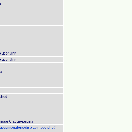
n
lutionUnit
lutionUnit
ra
aphed
phique Claque-pepins
uepepins/galerie/displayimage.php?