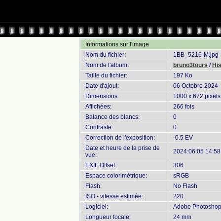
Informations sur l'image
Nom du fichier:
1BB_5216-M.jpg
Nom de l'album:
bruno3tours
/
Hi
Taille du fichier:
197 Ko
Date d'ajout:
06 Octobre 2024
Dimensions:
1000 x 672 pixels
Affichées:
266 fois
Balance des blancs:
0
Contraste:
0
Correction de l'exposition:
-0.5 EV
Date et heure de la prise de
2024:06:05 14:58
vue:
EXIF Offset:
306
Espace colorimétrique:
sRGB
Flash:
No Flash
ISO - vitesse estimée:
220
Logiciel:
Adobe Photoshop 
Longueur focale:
24 mm