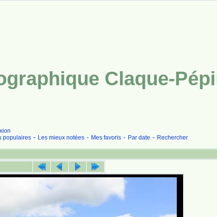
tographique Claque-Pép
xion
s populaires
Les mieux notées
Mes favoris
Par date
Rechercher