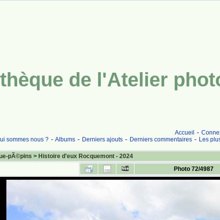
thèque de l'Atelier pho
Accueil
Conne
ui sommes nous ?
Albums
Derniers ajouts
Derniers commentaires
Les plu
ue-pÃ©pins
>
Histoire d'eux Rocquemont - 2024
Photo 72/4987