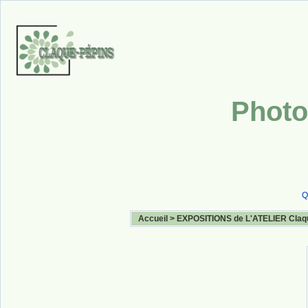
Photo
Q
Accueil
>
EXPOSITIONS de L'ATELIER Claq