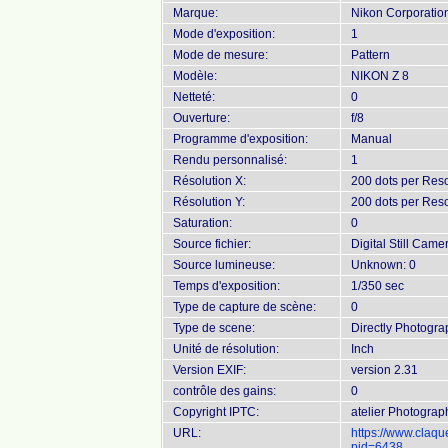
Marque:
Nikon Corporatio
Mode d'exposition:
1
Mode de mesure:
Pattern
Modèle:
NIKON Z 8
Netteté:
0
Ouverture:
f/8
Programme d'exposition:
Manual
Rendu personnalisé:
1
Résolution X:
200 dots per Reso
Résolution Y:
200 dots per Reso
Saturation:
0
Source fichier:
Digital Still Came
Source lumineuse:
Unknown: 0
Temps d'exposition:
1/350 sec
Type de capture de scène:
0
Type de scene:
Directly Photogr
Unité de résolution:
Inch
Version EXIF:
version 2.31
contrôle des gains:
0
Copyright IPTC:
atelier Photogra
URL:
https://www.claq
pid=6438