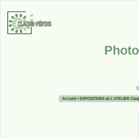
Photo
Q
Accueil
>
EXPOSITIONS de L'ATELIER Claq