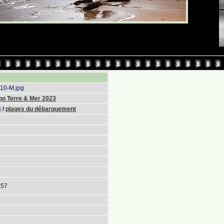
10-M.jpg
po Terre & Mer 2023
3
/
plages du débarquement
:57