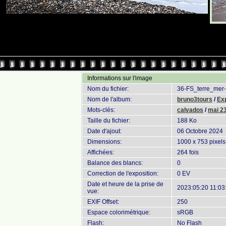
Informations sur l'image
Nom du fichier:
36-FS_terre_mer-
Nom de l'album:
bruno3tours
/
Ex
Mots-clés:
calvados
/
mai 2
Taille du fichier:
188 Ko
Date d'ajout:
06 Octobre 2024
Dimensions:
1000 x 753 pixels
Affichées:
264 fois
Balance des blancs:
0
Correction de l'exposition:
0 EV
Date et heure de la prise de
2023:05:20 11:03
vue:
EXIF Offset:
250
Espace colorimétrique:
sRGB
Flash:
No Flash