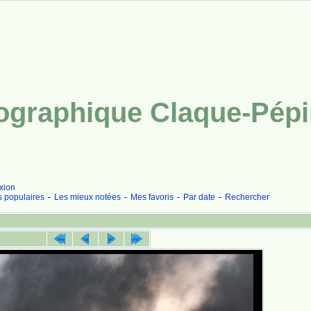
tographique Claque-Pép
xion
s populaires
Les mieux notées
Mes favoris
Par date
Rechercher