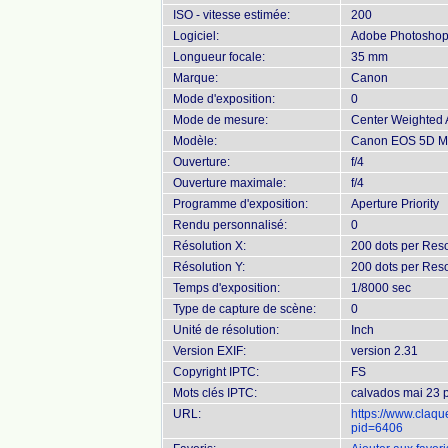
ISO - vitesse estimée:
200
Logiciel:
Adobe Photoshop 
Longueur focale:
35 mm
Marque:
Canon
Mode d'exposition:
0
Mode de mesure:
Center Weighted
Modèle:
Canon EOS 5D Mar
Ouverture:
f/4
Ouverture maximale:
f/4
Programme d'exposition:
Aperture Priority
Rendu personnalisé:
0
Résolution X:
200 dots per Reso
Résolution Y:
200 dots per Reso
Temps d'exposition:
1/8000 sec
Type de capture de scène:
0
Unité de résolution:
Inch
Version EXIF:
version 2.31
Copyright IPTC:
FS
Mots clés IPTC:
calvados mai 23 
URL:
https://www.claq
pid=6406