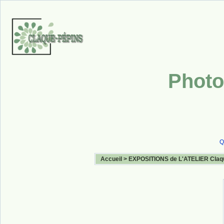
Photo
Q
Accueil
>
EXPOSITIONS de L'ATELIER Claq