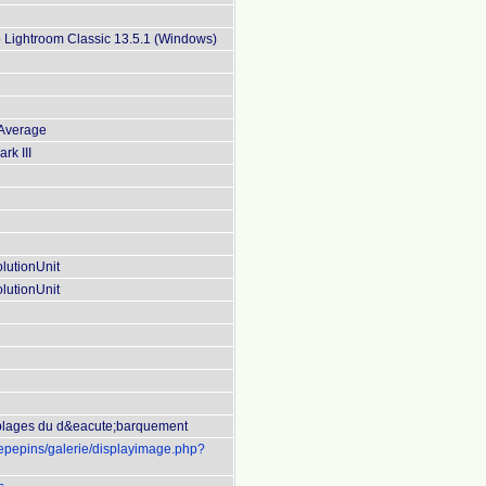
Lightroom Classic 13.5.1 (Windows)
 Average
k III
lutionUnit
lutionUnit
plages du d&eacute;barquement
uepepins/galerie/displayimage.php?