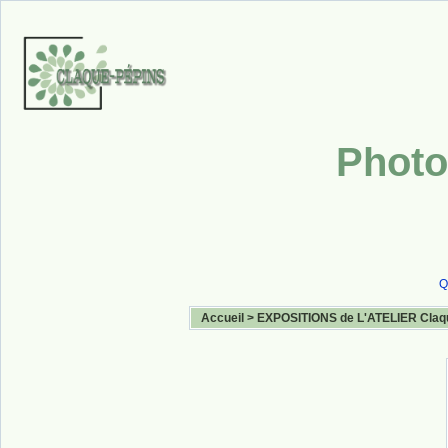
Photo
Q
Accueil
>
EXPOSITIONS de L'ATELIER Claq