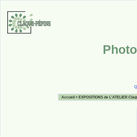
Photo
Q
Accueil
>
EXPOSITIONS de L'ATELIER Claq