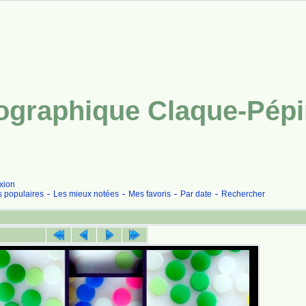
tographique Claque-Pép
xion
s populaires
Les mieux notées
Mes favoris
Par date
Rechercher