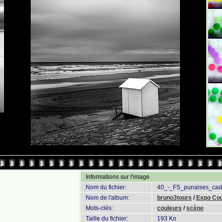
Informations sur l'image
Nom du fichier:
40_-_FS_punaises_cad
Nom de l'album:
bruno3tours
/
Expo Cou
Mots-clés:
couleurs
/
scène
Taille du fichier:
193 Ko