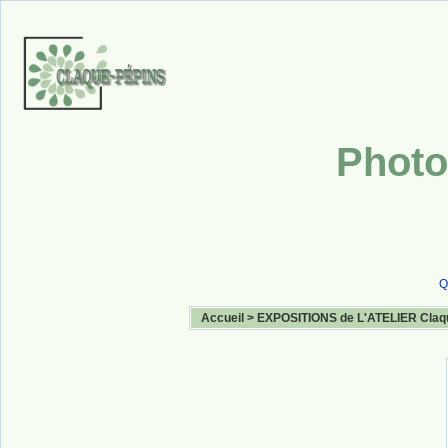
Photo
Q
Accueil
>
EXPOSITIONS de L'ATELIER Claq