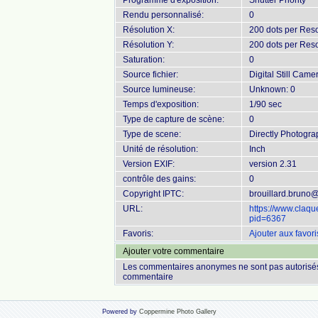
Programme d'exposition:
Shutter Priority
Rendu personnalisé:
0
Résolution X:
200 dots per Reso
Résolution Y:
200 dots per Reso
Saturation:
0
Source fichier:
Digital Still Came
Source lumineuse:
Unknown: 0
Temps d'exposition:
1/90 sec
Type de capture de scène:
0
Type de scene:
Directly Photogr
Unité de résolution:
Inch
Version EXIF:
version 2.31
contrôle des gains:
0
Copyright IPTC:
brouillard.bruno
URL:
https://www.claq
pid=6367
Favoris:
Ajouter aux favori
Ajouter votre commentaire
Les commentaires anonymes ne sont pas autorisés
commentaire
Powered by
Coppermine Photo Gallery