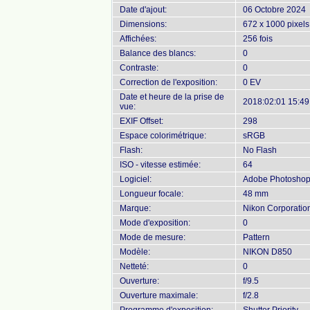
Date d'ajout:
06 Octobre 2024
Dimensions:
672 x 1000 pixels
Affichées:
256 fois
Balance des blancs:
0
Contraste:
0
Correction de l'exposition:
0 EV
Date et heure de la prise de
2018:02:01 15:49
vue:
EXIF Offset:
298
Espace colorimétrique:
sRGB
Flash:
No Flash
ISO - vitesse estimée:
64
Logiciel:
Adobe Photoshop 
Longueur focale:
48 mm
Marque:
Nikon Corporatio
Mode d'exposition:
0
Mode de mesure:
Pattern
Modèle:
NIKON D850
Netteté:
0
Ouverture:
f/9.5
Ouverture maximale:
f/2.8