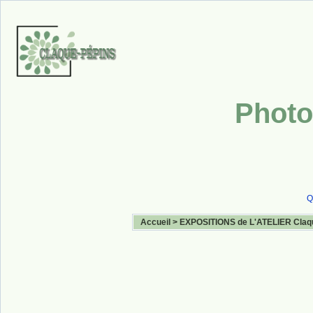
Photo
Q
Accueil
>
EXPOSITIONS de L'ATELIER Claq