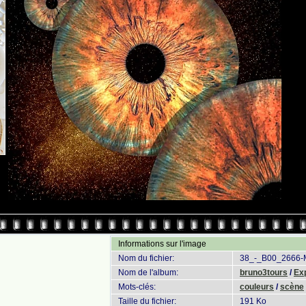
Informations sur l'image
Nom du fichier:
38_-_B00_2666-
Nom de l'album:
bruno3tours
/
Ex
Mots-clés:
couleurs
/
scène
Taille du fichier:
191 Ko