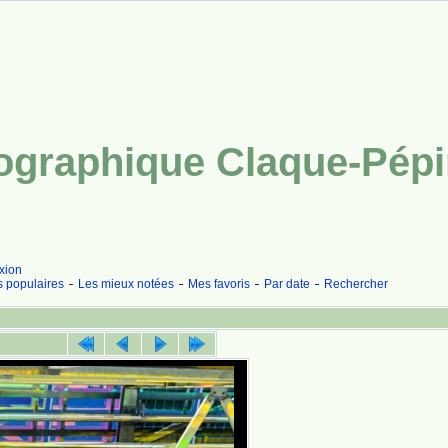
tographique Claque-Pép
xion
s populaires
Les mieux notées
Mes favoris
Par date
Rechercher