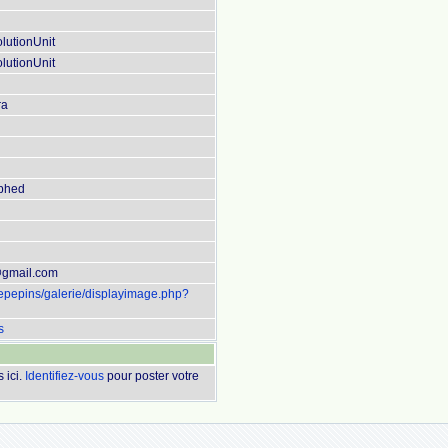
lutionUnit
lutionUnit
ra
aphed
@gmail.com
uepepins/galerie/displayimage.php?
s
 ici.
Identifiez-vous
pour poster votre