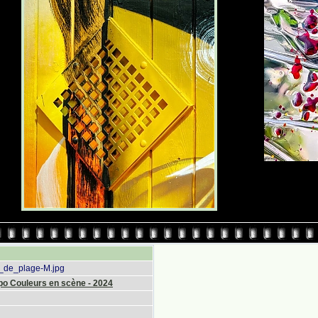
_de_plage-M.jpg
po Couleurs en scène - 2024