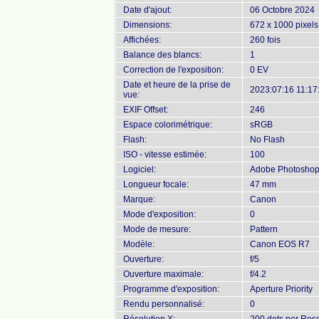
Date d'ajout:
06 Octobre 2024
Dimensions:
672 x 1000 pixels
Affichées:
260 fois
Balance des blancs:
1
Correction de l'exposition:
0 EV
Date et heure de la prise de
2023:07:16 11:17
vue:
EXIF Offset:
246
Espace colorimétrique:
sRGB
Flash:
No Flash
ISO - vitesse estimée:
100
Logiciel:
Adobe Photoshop 
Longueur focale:
47 mm
Marque:
Canon
Mode d'exposition:
0
Mode de mesure:
Pattern
Modèle:
Canon EOS R7
Ouverture:
f/5
Ouverture maximale:
f/4.2
Programme d'exposition:
Aperture Priority
Rendu personnalisé:
0