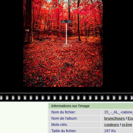
Informations sur l'image
Nom du fichier:
15_-_AL_-cabine
Nom de l'album:
bruno3tours
/
Ex
Mots-clés:
couleurs
/
scène
Taille du fichier:
197 Ko