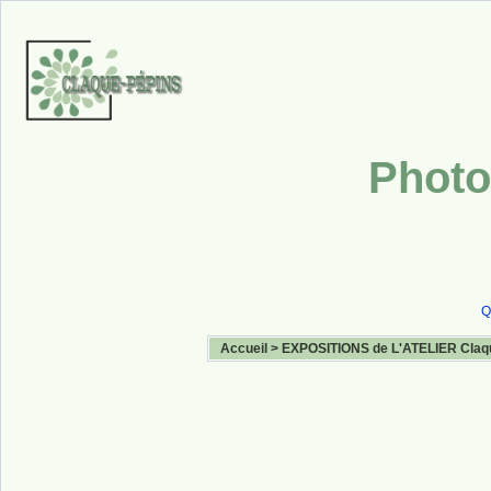
Photo
Q
Accueil
>
EXPOSITIONS de L'ATELIER Claq