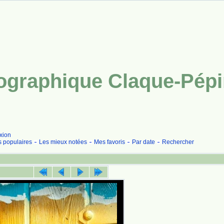
tographique Claque-Pép
xion
s populaires
Les mieux notées
Mes favoris
Par date
Rechercher