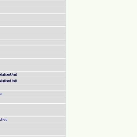
lutionUnit
lutionUnit
ra
aphed