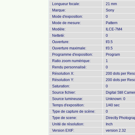
Longueur focale:
21 mm
Marque:
Sony
Mode d'exposition:
0
Mode de mesure:
Pattern
Modèle:
ILCE-7M4
Netteté:
0
Ouverture:
f/3.5
Ouverture maximale:
f/3.5
Programme d'exposition:
Program
Ratio zoom numérique:
1
Rendu personnalisé:
0
Résolution X:
200 dots per Reso
Résolution Y:
200 dots per Reso
Saturation:
0
Source fichier:
Digital Still Came
Source lumineuse:
Unknown: 0
Temps d'exposition:
1/40 sec
Type de capture de scène:
0
Type de scene:
Directly Photogr
Unité de résolution:
Inch
Version EXIF:
version 2.32