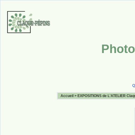
Photo
Q
Accueil
>
EXPOSITIONS de L'ATELIER Claq