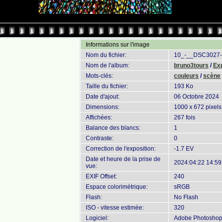
Informations sur l'image
Nom du fichier:
10_-__DSC3027-
Nom de l'album:
bruno3tours
/
Ex
Mots-clés:
couleurs
/
scène
Taille du fichier:
193 Ko
Date d'ajout:
06 Octobre 2024
Dimensions:
1000 x 672 pixels
Affichées:
267 fois
Balance des blancs:
1
Contraste:
0
Correction de l'exposition:
-1.7 EV
Date et heure de la prise de
2024:04:22 14:59
vue:
EXIF Offset:
240
Espace colorimétrique:
sRGB
Flash:
No Flash
ISO - vitesse estimée:
320
Logiciel:
Adobe Photoshop 