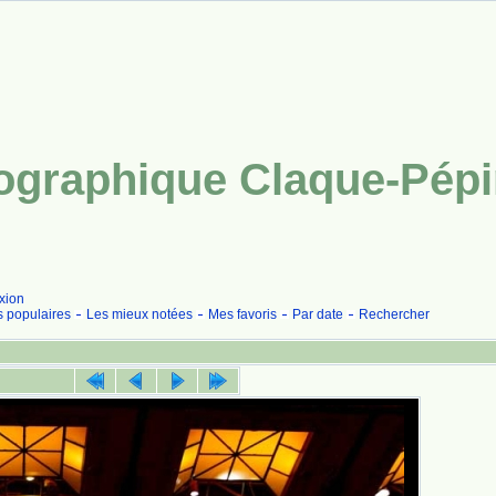
tographique Claque-Pép
xion
s populaires
Les mieux notées
Mes favoris
Par date
Rechercher