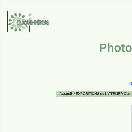
Photo
Q
Accueil
>
EXPOSITIONS de L'ATELIER Claq