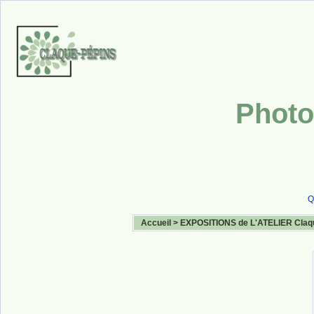
Photo
Q
Accueil
>
EXPOSITIONS de L'ATELIER Claq