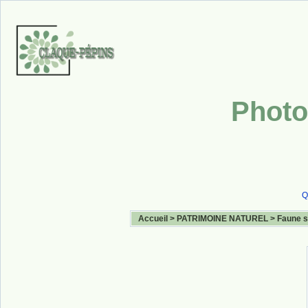
Photo
Q
Accueil
>
PATRIMOINE NATUREL
>
Faune 