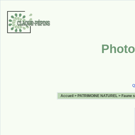
Photo
Q
Accueil
>
PATRIMOINE NATUREL
>
Faune 