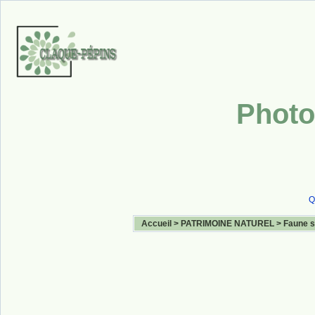
Photo
Q
Accueil
>
PATRIMOINE NATUREL
>
Faune 