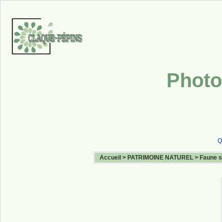
Photo
Q
Accueil
>
PATRIMOINE NATUREL
>
Faune 