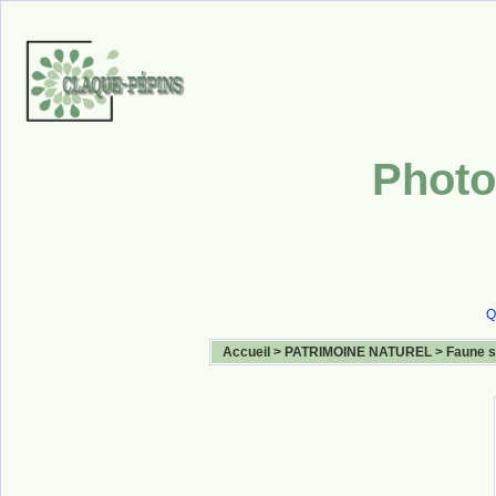
Photo
Q
Accueil
>
PATRIMOINE NATUREL
>
Faune 