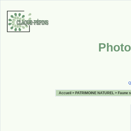
Photo
Q
Accueil
>
PATRIMOINE NATUREL
>
Faune 