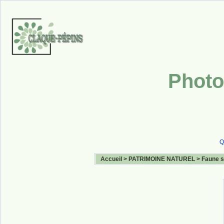
Photo
Q
Accueil
>
PATRIMOINE NATUREL
>
Faune 