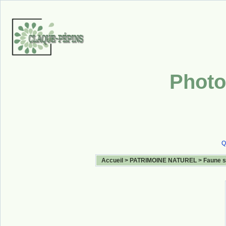
Photo
Q
Accueil
>
PATRIMOINE NATUREL
>
Faune 