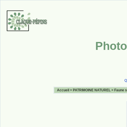
Photo
Q
Accueil
>
PATRIMOINE NATUREL
>
Faune 