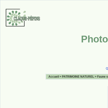
Photo
Q
Accueil
>
PATRIMOINE NATUREL
>
Faune 