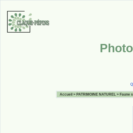
Photo
Q
Accueil
>
PATRIMOINE NATUREL
>
Faune 