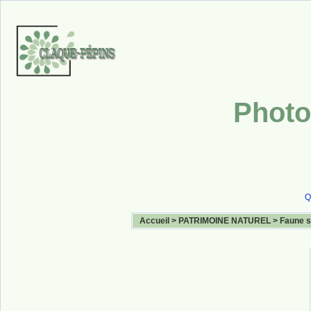
Photo
Q
Accueil
>
PATRIMOINE NATUREL
>
Faune 