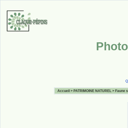
Photo
Q
Accueil
>
PATRIMOINE NATUREL
>
Faune 