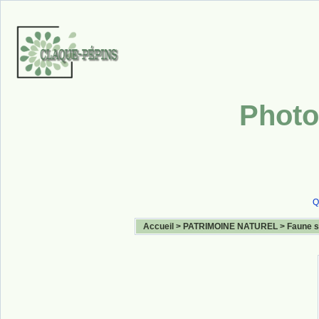
Photo
Q
Accueil
>
PATRIMOINE NATUREL
>
Faune 