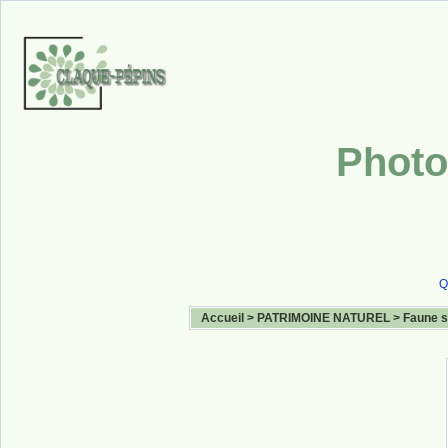
Photo
Q
Accueil
>
PATRIMOINE NATUREL
>
Faune 