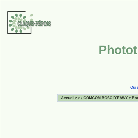
Photot
Qui 
Accueil
>
ex.COMCOM BOSC D'EAWY
>
Bra